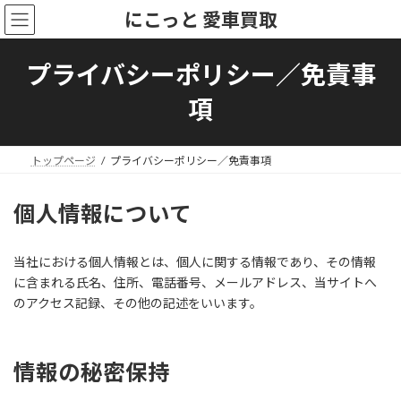
コ
ナ
にこっと 愛車買取
ン
ビ
テ
ゲ
ン
ー
プライバシーポリシー／免責事
ツ
シ
へ
ョ
項
ス
ン
キ
に
ッ
移
トップページ
プライバシーポリシー／免責事項
プ
動
個人情報について
当社における個人情報とは、個人に関する情報であり、その情報
に含まれる氏名、住所、電話番号、メールアドレス、当サイトへ
のアクセス記録、その他の記述をいいます。
情報の秘密保持