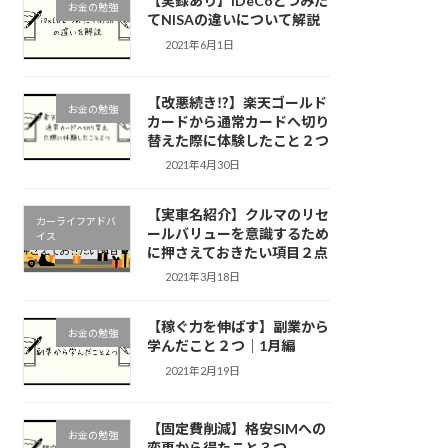
【実録あり】iDeCoとつみた
お金の勉強
てNISAの違いについて解説
2021年6月1日
【改悪続き⁉︎】楽天ゴールド
お金の勉強
カードから通常カードへ切り
替えた際に体験したこと２つ
2021年4月30日
【実車名紹介】クルマのリセ
カーライフアドバ
ールバリューを意識するため
イス
に押さえておきたい項目２点
2021年3月18日
【稼ぐ力を伸ばす】副業から
お金の勉強
学んだこと２つ｜1月編
2021年2月19日
【固定費削減】格安SIMへの
お金の勉強
変更から得たこと３つ