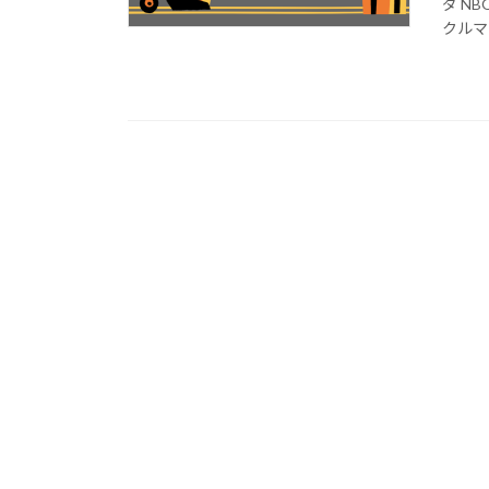
ダ N
クルマ 