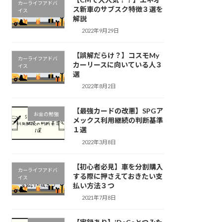
カーライフアドバ
ス新車のサブスク特徴３選を
イス
解説
2022年9月29日
【誤解だらけ？】コスモMy
カーライフアドバ
カーリースに向いている人３
イス
選
2022年8月2日
【最強カードの改悪】SPGア
お金の勉強
メックス利用継続の判断基準
１選
2022年3月8日
【初心者必見】車を分割購入
カーライフアドバ
する際に押さえておきたい支
イス
払い方法３つ
2021年7月8日