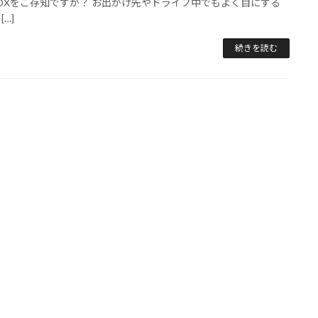
BOXをご存知ですか？ お出かけ先やドライブ中でもよく目にする
[…]
続きを読む