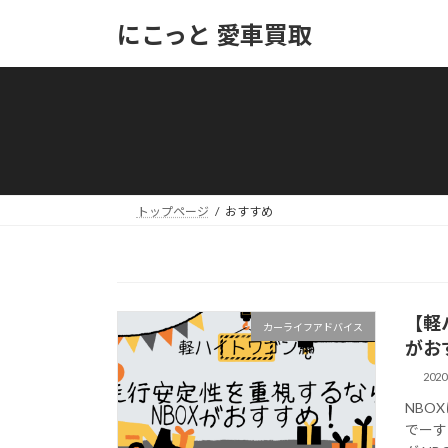
コ
ナ
にこっと 愛車買取
ン
ビ
テ
ゲ
ン
ー
ツ
シ
へ
ョ
ス
ン
キ
に
ッ
移
トップページ
おすすめ
プ
動
【軽
カーライフアドバイス
がお
202
NBO
でーす